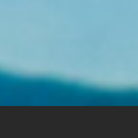
ASIAKASYMMÄRRYKSESTÄ PALVELUYMPÄRISTÖJEN
VISUALISOINTIIN