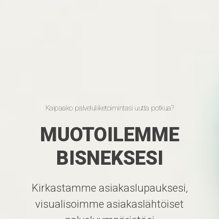
Kaipaako palveluliiketoimintasi uutta potkua?
MUOTOILEMME
BISNEKSESI
Kirkastamme asiakaslupauksesi,
visualisoimme asiakaslähtöiset