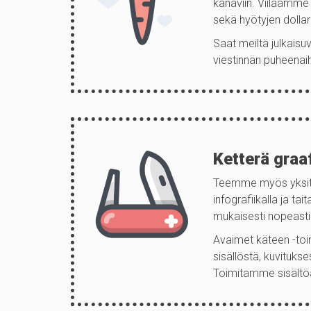
kanaviin. Viilaamme 
sekä hyötyjen doll
Saat meiltä julkaisu
viestinnän puheenaih
Ketterä graa
Teemme myös yksittäi
infografiikalla ja t
mukaisesti nopeasti 
Avaimet käteen -toi
sisällöstä, kuvituk
Toimitamme sisältöä