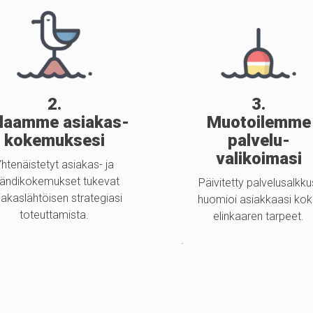
2.
3.
ilaamme asiakas-
Muotoilemme
kokemuksesi
palvelu-
valikoimasi
htenäistetyt asiakas- ja
rändikokemukset tukevat
Päivitetty palvelusalkku
iakaslähtöisen strategiasi
huomioi asiakkaasi ko
toteuttamista.
elinkaaren tarpeet.
.