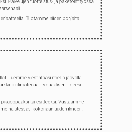
si. Palvelujen tuotteistus- ja paketointityössä
arsenaali.
-periaatteella. Tuotamme niiden pohjalta
löt. Tuemme viestintääsi mieliin jäävällä
rkkinointimateriaalit visuaalisen ilmeesi
si pikaoppaaksi tai esitteeksi. Vastaamme
lemme halutessasi kokonaan uuden ilmeen.