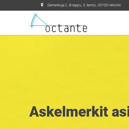
Siemenkuja 2, B-rappu, 3. kerros, 00700 Helsinki
Askelmerkit as