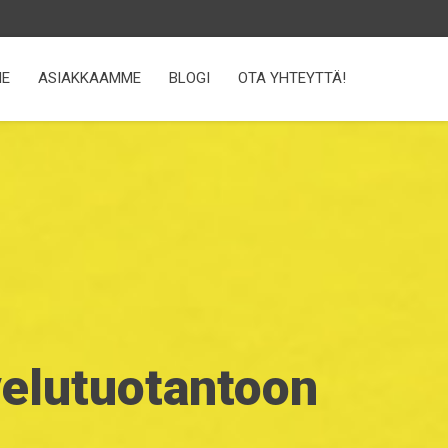
ME
ASIAKKAAMME
BLOGI
OTA YHTEYTTÄ!
velutuotantoon