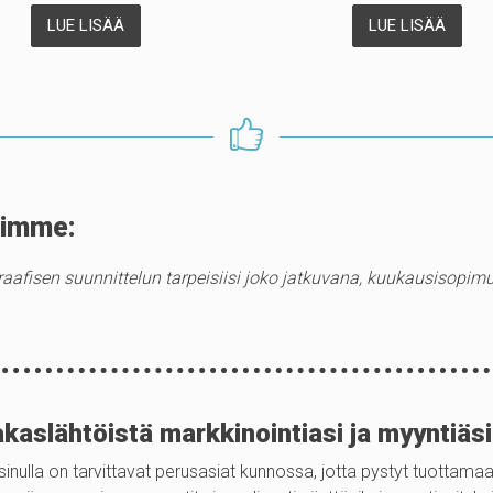
LUE LISÄÄ
LUE LISÄÄ
himme:
graafisen suunnittelun tarpeisiisi joko jatkuvana, kuukausisopim
aslähtöistä markkinointiasi ja myyntiäs
nulla on tarvittavat perusasiat kunnossa, jotta pystyt tuottamaan