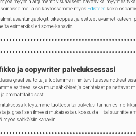
myös myynnin argumentit visuaalisesti näyttäviksi myyntiesityksik
arisoinnissa meillä on käytössämme myös
Edisteen
koko osaamis
valmiit asiantuntijablogit, pikaoppaat ja esitteet avaimet käteen 
eita esimerkiksi eri some-kanaviin.
fikko ja copywriter palveluksessasi
siä graafisia töitä ja tuotamme niihin tarvittaessa notkeat sisäl
aitamme esitteesi sekä muut sähköiset ja perinteiset painettavat ma
ja ammattitaitoisesti.
mituksessa kiteytämme tuotteesi tai palvelusi tarinan esimerkik
sesta ja graafisen ilmeesi mukaisesta ulkoasusta – tai suunnitte
 myös sähköisiin kanaviin.