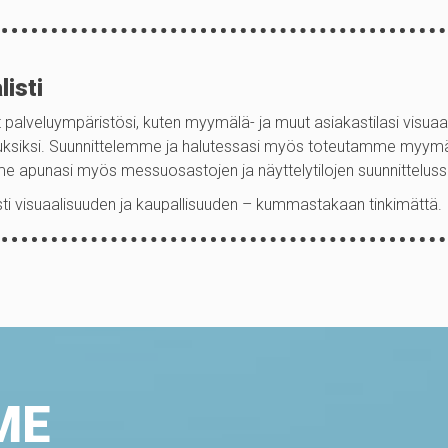
listi
palveluympäristösi, kuten myymälä- ja muut asiakastilasi visuaali
ksiksi. Suunnittelemme ja halutessasi myös toteutamme myymälä
e apunasi myös messuosastojen ja näyttelytilojen suunnitteluss
i visuaalisuuden ja kaupallisuuden – kummastakaan tinkimättä.
ME