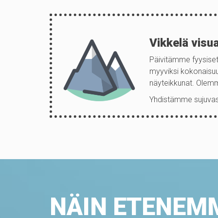
Vikkelä visua
Päivitämme fyysiset 
myyviksi kokonaisuu
näyteikkunat. Olemm
Yhdistämme sujuvast
NÄIN ETENEM