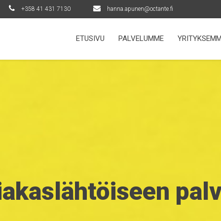
+358 41 431 7130
hanna.apunen@octante.fi
ETUSIVU
PALVELUMME
YRITYKSEM
iakaslähtöiseen pal