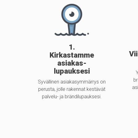
1.
Vi
Kirkastamme
asiakas-
lupauksesi
Y
b
Syvällinen asiakasymmärrys on
as
perusta, jolle rakennat kestävät
palvelu- ja brändilupauksesi.