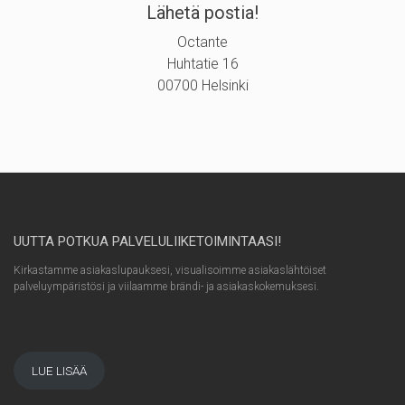
Lähetä postia!
Octante
Huhtatie 16
00700 Helsinki
UUTTA POTKUA PALVELULIIKETOIMINTAASI!
Kirkastamme asiakaslupauksesi, visualisoimme asiakaslähtöiset
palveluympäristösi ja viilaamme brändi- ja asiakaskokemuksesi.
LUE LISÄÄ