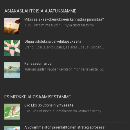
ASIAKASLÄHTÖISIÄ AJATUKSIAMME
Miksi asiakaskokemukseen kannattaa panostaa?
Kun liiketoimintasi ydin – hyvä tuote tai toimi...
Ohjaa odotuksia palvelulupauksella
Brändilupaus, arvolupaus, asiakaslupaus? Slogan,...
Kanavasurffailua
Tulevaisuuden kaupankäynti on monikanavaista. Jo...
ESIMERKKEJÄ OSAAMISESTAMME
Eko Eko Solutionsin yritysesite
Eko Eko Solutions suomalainen on kestävän kehity...
Aivovammaliiton jäsenlähtöinen strategiaprosessi