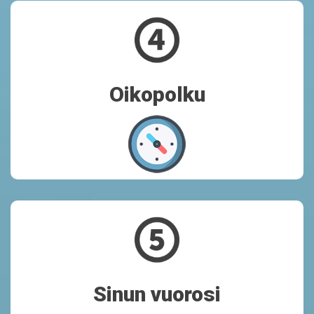
Oikopolku
Oikopolku
Muotoilemme asiakaskokemustasi tukevat yhtenäiset
palvelumaisemat ja muuta palveluelementtisi. Viilaamme myös
visuaaliset ohjeistuksesi ja palvelukäsikirjasi. 2–5 työpajaa.
Sinun vuorosi
Sinun vuorosi
Saat meiltä valmiit askelmerkit asiakaslähtöisen yrityskulttuurisi
kehittämiseen sekä palvelutarjoomasi ja asiakaslupaustesi