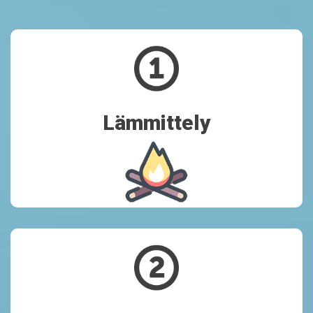
Lämmittely
Lämmittely
Käymme aloitustyöpajassamme läpi palveluvalikoimasi nykytilan
ja valitsemme sopivat kehityskohteet.
Startti