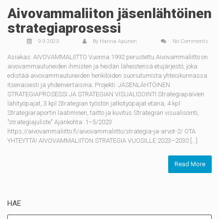
Aivovammaliiton jäsenlähtöinen
strategiaprosessi
9.9.2023
By
Hanna Apunen
No Comments
Asiakas: AIVOVAMMALIITTO Vuonna 1992 perustettu Aivovammaliitto on
aivovammautuneiden ihmisten ja heidän läheistensä etujärjestö, joka
edistää aivovammautuneiden henkilöiden suoriutumista yhteiskunnassa
itsenäisesti ja yhdenvertaisina. Projekti: JÄSENLÄHTÖINEN
STRATEGIAPROSESSI JA STRATEGIAN VISUALISOINTI Strategiapäivien
lähityöpajat, 3 kpl Strategian työstön jatkotyöpajat etänä, 4 kpl
Strategiaraportin laatiminen, taitto ja kuvitus Strategian visualisointi,
"strategiajuliste" Ajankohta: 1–5/2023
https://aivovammaliitto.fi/aivovammaliitto/strategia-ja-arvot-2/ OTA
YHTEYTTÄ! AIVOVAMMALIITON STRATEGIA VUOSILLE 2023–2030 [...]
Read More
HAE