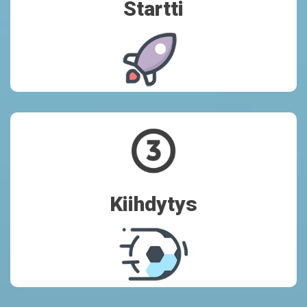
Startti
Vahvistamme asiakasymmärrystä, käymme läpi kohderyhmäsi ja
palvelulupauksesi 1–3 työpajassa.
Kiihdytys
Kiihdytys
Hiomme palveluprosessisi yksi kerrallaan asiakaslähtöisiksi ja
tasalaatuisiksi. Täydennämme tarvittaessa palveluvalikoimaasi
uusilla konsepteilla. Keskimäärin 1–2 työpajaa/palvelu.