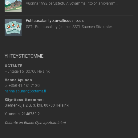
Vuonna 1992 perustettu Aivovammaliitto on aivovamm...
Puhtausalan työturvallisuus -opas
SSTL Puhtausala ry (entinen SSTL Suomen Siivoustek...
YHTEYSTIETOMME
OCTANTE
Huhtatie 16, 00700 Helsinki
Hanna Apunen
p. +358 41 431 7130
hanna.apunen@octante.fi
Käyntiosoitteemme:
Siemenkuja 2 B, 3. krs, 00700 Helsinki
Y-tunnus: 2148753-2
Octante on Ediste Oy:n aputoiminimi